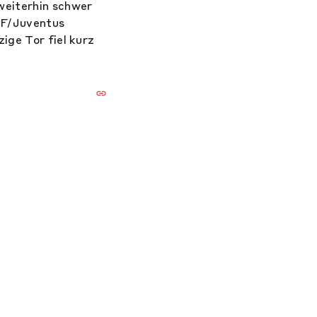
weiterhin schwer
YF/Juventus
ige Tor fiel kurz