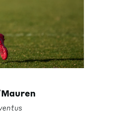
n/Mauren
uventus