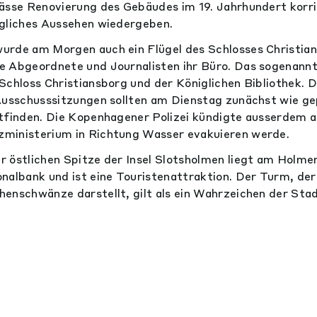
ässe Renovierung des Gebäudes im 19. Jahrhundert korri
ngliches Aussehen wiedergeben.
urde am Morgen auch ein Flügel des Schlosses Christian
e Abgeordnete und Journalisten ihr Büro. Das sogenann
Schloss Christiansborg und der Königlichen Bibliothek. 
Ausschusssitzungen sollten am Dienstag zunächst wie ge
tfinden. Die Kopenhagener Polizei kündigte ausserdem au
ministerium in Richtung Wasser evakuieren werde.
 östlichen Spitze der Insel Slotsholmen liegt am Holm
nalbank und ist eine Touristenattraktion. Der Turm, der 
enschwänze darstellt, gilt als ein Wahrzeichen der Stad