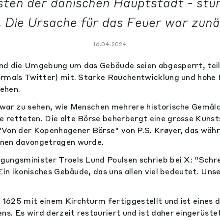
ten der dänischen Hauptstadt - stü
 Die Ursache für das Feuer war zunä
16.04.2024
d die Umgebung um das Gebäude seien abgesperrt, teilt
ormals Twitter) mit. Starke Rauchentwicklung und hoh
ehen.
 war zu sehen, wie Menschen mehrere historische Gemäl
 retteten. Die alte Börse beherbergt eine grosse Kuns
"Von der Kopenhagener Börse" von P.S. Krøyer, das wäh
nen davongetragen wurde.
ungsminister Troels Lund Poulsen schrieb bei X: "Schre
Ein ikonisches Gebäude, das uns allen viel bedeutet. Uns
625 mit einem Kirchturm fertiggestellt und ist eines d
. Es wird derzeit restauriert und ist daher eingerüste