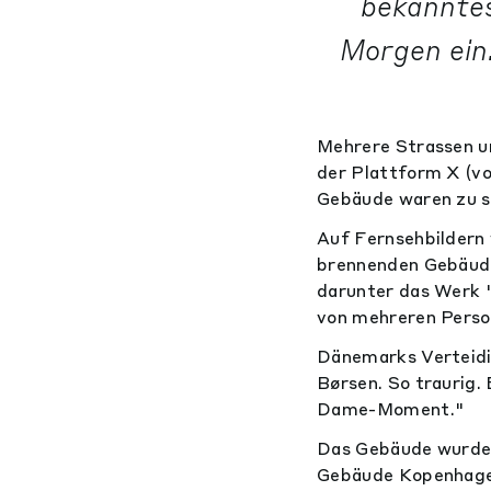
bekanntes
Morgen ein.
Mehrere Strassen un
der Plattform X (v
Gebäude waren zu s
Auf Fernsehbildern
brennenden Gebäude
darunter das Werk 
von mehreren Perso
Dänemarks Verteidig
Børsen. So traurig. 
Dame-Moment."
Das Gebäude wurde 1
Gebäude Kopenhagens