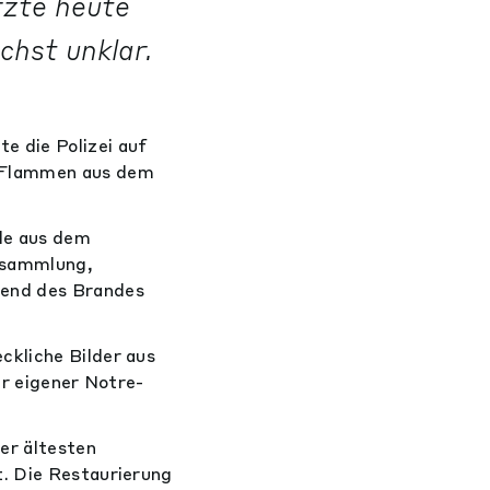
rzte heute
chst unklar.
e die Polizei auf
e Flammen aus dem
de aus dem
tsammlung,
rend des Brandes
ckliche Bilder aus
er eigener Notre-
er ältesten
t. Die Restaurierung