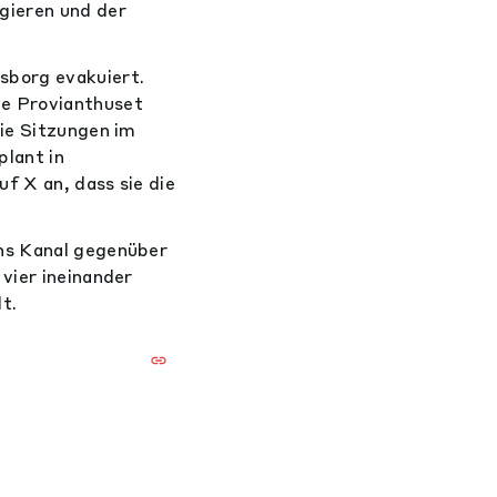
gieren und der
sborg evakuiert.
te Provianthuset
Die Sitzungen im
plant in
f X an, dass sie die
ens Kanal gegenüber
vier ineinander
t.