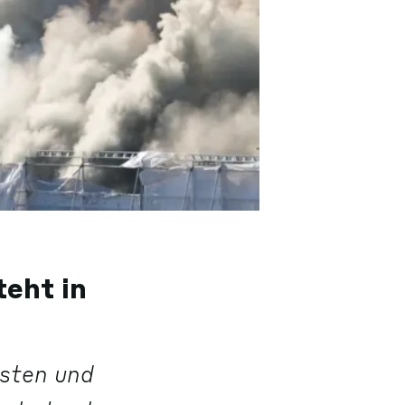
eht in
esten und