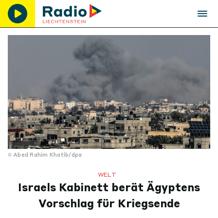
Abed Rahim Khatib/dpa
WELT
Israels Kabinett berät Ägyptens
Vorschlag für Kriegsende