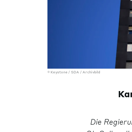
Keystone / SDA / Archivbild
Kan
Die Regieru