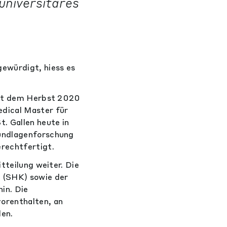
universitäres
gewürdigt, hiess es
seit dem Herbst 2020
dical Master für
. Gallen heute in
rundlagenforschung
erechtfertigt.
tteilung weiter. Die
 (SHK) sowie der
in. Die
orenthalten, an
den.