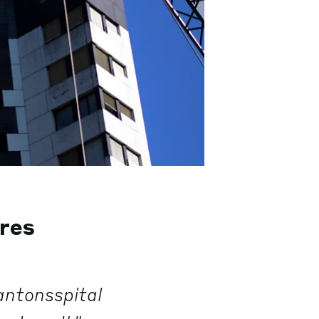
äres
antonsspital