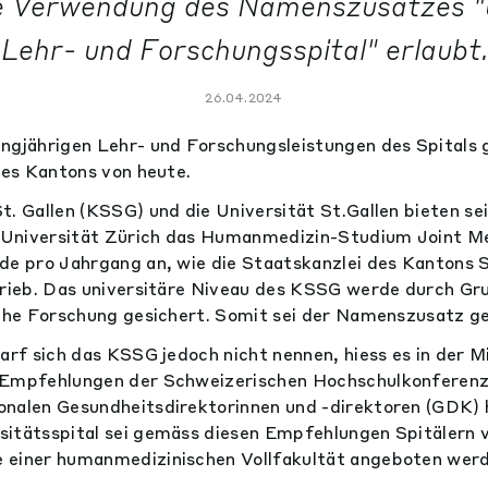
ie Verwendung des Namenszusatzes "
Lehr- und Forschungsspital" erlaubt.
26.04.2024
ngjährigen Lehr- und Forschungsleistungen des Spitals 
 des Kantons von heute.
t. Gallen (KSSG) und die Universität St.Gallen bieten 
Universität Zürich das Humanmedizin-Studium Joint Me
de pro Jahrgang an, wie die Staatskanzlei des Kantons St
hrieb. Das universitäre Niveau des KSSG werde durch G
sche Forschung gesichert. Somit sei der Namenszusatz g
arf sich das KSSG jedoch nicht nennen, hiess es in der Mi
 Empfehlungen der Schweizerischen Hochschulkonferenz
nalen Gesundheitsdirektorinnen und -direktoren (GDK) h
itätsspital sei gemäss diesen Empfehlungen Spitälern v
 einer humanmedizinischen Vollfakultät angeboten wer