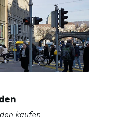
äden
nden kaufen