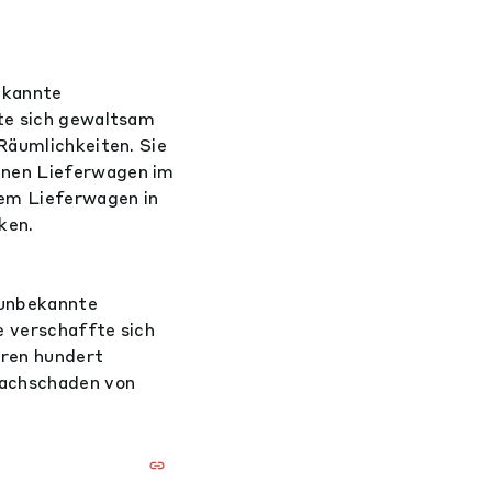
ekannte
fte sich gewaltsam
Räumlichkeiten. Sie
inen Lieferwagen im
dem Lieferwagen in
ken.
 unbekannte
e verschaffte sich
eren hundert
Sachschaden von