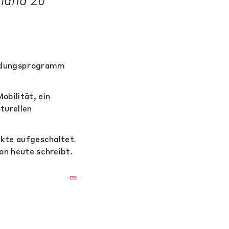
land zu
ildungsprogramm
bilität, ein
turellen
ekte aufgeschaltet.
von heute schreibt.