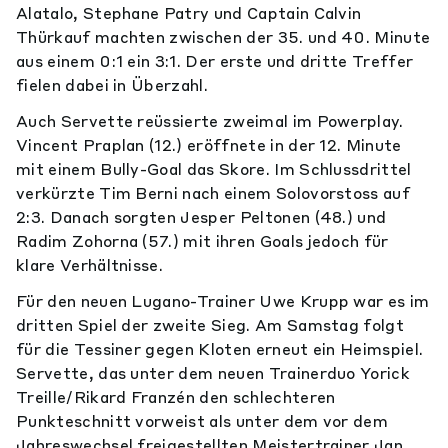
Alatalo, Stephane Patry und Captain Calvin
Thürkauf machten zwischen der 35. und 40. Minute
aus einem 0:1 ein 3:1. Der erste und dritte Treffer
fielen dabei in Überzahl.
Auch Servette reüssierte zweimal im Powerplay.
Vincent Praplan (12.) eröffnete in der 12. Minute
mit einem Bully-Goal das Skore. Im Schlussdrittel
verkürzte Tim Berni nach einem Solovorstoss auf
2:3. Danach sorgten Jesper Peltonen (48.) und
Radim Zohorna (57.) mit ihren Goals jedoch für
klare Verhältnisse.
Für den neuen Lugano-Trainer Uwe Krupp war es im
dritten Spiel der zweite Sieg. Am Samstag folgt
für die Tessiner gegen Kloten erneut ein Heimspiel.
Servette, das unter dem neuen Trainerduo Yorick
Treille/Rikard Franzén den schlechteren
Punkteschnitt vorweist als unter dem vor dem
Jahreswechsel freigestellten Meistertrainer Jan