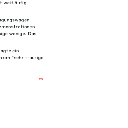
t weitläufig
ragungswagen
Demonstrationen
nige wenige. Das
sagte ein
h um "sehr traurige