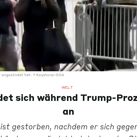
t angezündet hat.
Keystone-SDA
WELT
et sich während Trump-Proz
an
ist gestorben, nachdem er sich geg