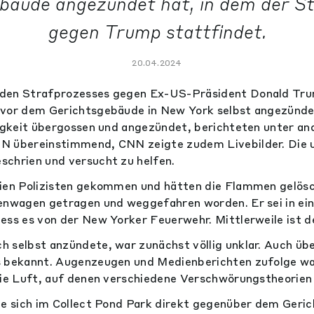
bäude angezündet hat, in dem der S
gegen Trump stattfindet.
20.04.2024
den Strafprozesses gegen Ex-US-Präsident Donald Trum
 vor dem Gerichtsgebäude in New York selbst angezünd
sigkeit übergossen und angezündet, berichteten unter a
N übereinstimmend, CNN zeigte zudem Livebilder. Die
chrien und versucht zu helfen.
eien Polizisten gekommen und hätten die Flammen gelösc
kenwagen getragen und weggefahren worden. Er sei in ei
ess es von der New Yorker Feuerwehr. Mittlerweile ist 
 selbst anzündete, war zunächst völlig unklar. Auch übe
s bekannt. Augenzeugen und Medienberichten zufolge wa
die Luft, auf denen verschiedene Verschwörungstheorien
te sich im Collect Pond Park direkt gegenüber dem Geri