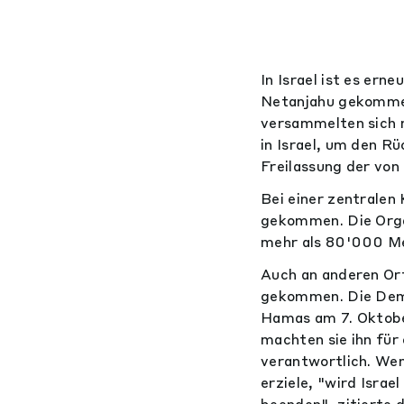
In Israel ist es er
Netanjahu gekommen
versammelten sich 
in Israel, um den R
Freilassung der von
Bei einer zentrale
gekommen. Die Orga
mehr als 80'000 Me
Auch an anderen Ort
gekommen. Die Demo
Hamas am 7. Oktobe
machten sie ihn für
verantwortlich. Wen
erziele, "wird Israe
beenden", zitierte 