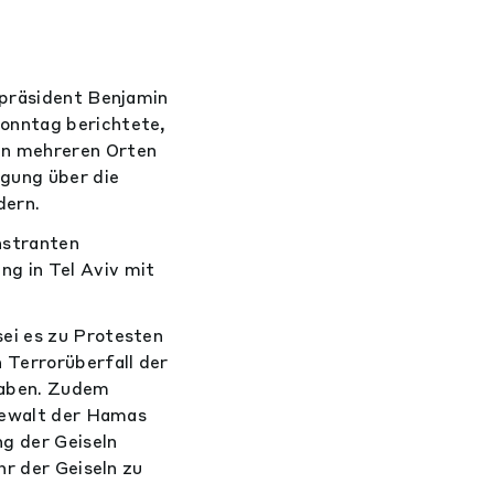
rpräsident Benjamin
onntag berichtete,
an mehreren Orten
igung über die
dern.
nstranten
g in Tel Aviv mit
ei es zu Protesten
 Terrorüberfall der
haben. Zudem
 Gewalt der Hamas
ng der Geiseln
hr der Geiseln zu