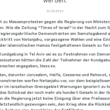
werden.
26.05.2024
neut zu Massenprotesten gegen die Regierung von Ministe
. Wie die Zeitung "Times of Israel" in der Nacht zum S
regierungskritische Demonstranten am Samstagabend 
ücktritt von Netanjahu, vorgezogene Wahlen und eine Ein
 der islamistischen Hamas festgehaltenen Geiseln zu for
n Kundgebung in Tel Aviv sei es zu Festnahmen von Demo
nisatoren hätten die Zahl der Teilnehmer der Kundgebun
nschen angegeben, hiess es.
en, darunter Jerusalem, Haifa, Caesarea und Rehovot, s
nstranten warfen Netanjahu vor, vor dem beispiellosen
r im israelischen Grenzgebiet Warnungen ignoriert zu 
 das Schicksal der noch mehr als hundert Geiseln in der
n die Regierung jetzt keine Einigung über eine Freilassu
l letztendlich gezwungen sein, den Krieg ohne die Rückke
die Zeitung eine Angehörige der Entführten.