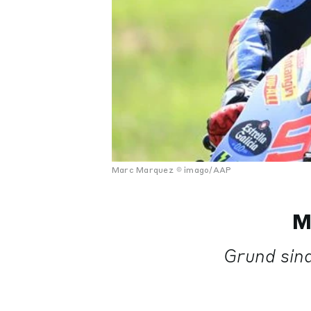
Marc Marquez
imago/AAP
M
Grund sind