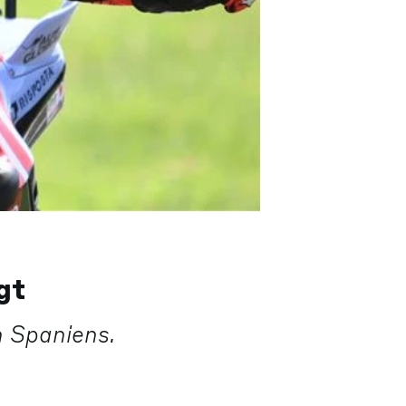
gt
n Spaniens.