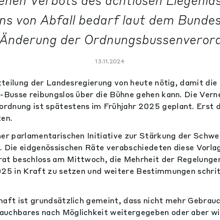
enen Verbots des achtlosen Liegenla
s von Abfall bedarf laut dem Bundes
 Änderung der Ordnungsbussenveror
13.11.2024
Mitteilung der Landesregierung von heute nötig, damit die
g-Busse reibungslos über die Bühne gehen kann. Die Ver
rdnung ist spätestens im Frühjahr 2025 geplant. Erst 
ten.
ner parlamentarischen Initiative zur Stärkung der Schwe
. Die eidgenössischen Räte verabschiedeten diese Vorla
at beschloss am Mittwoch, die Mehrheit der Regelungen 
025 in Kraft zu setzen und weitere Bestimmungen schrit
haft ist grundsätzlich gemeint, dass nicht mehr Gebrau
auchbares nach Möglichkeit weitergegeben oder aber w