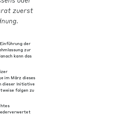
ssens oder
rat zuerst
dnung.
 Einführung der
nehmlassung zur
danach kann das
izer
ge im März dieses
dieser Initiative
tweise folgen zu
chtes
iederverwertet