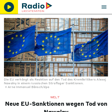
Die EU verhängt als Reaktion auf den Tod des Kremlkritikers Alexej
Nawalny in einem russischen Straflager Sanktionen.
Arne Immanuel Bänsch/dpa
WELT
Neue EU-Sanktionen wegen Tod von