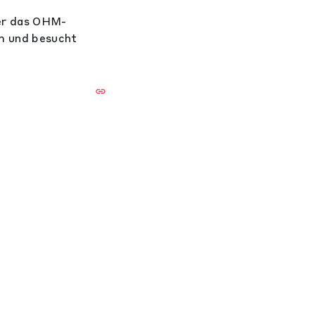
ber das OHM-
am und besucht