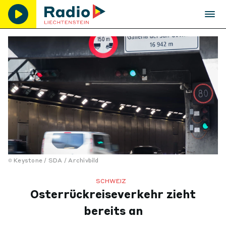
Keystone / SDA / Archivbild
SCHWEIZ
Osterrückreiseverkehr zieht
bereits an