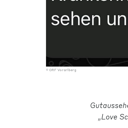
ORF Vorarlberg
Gutaussehe
„Love Sc