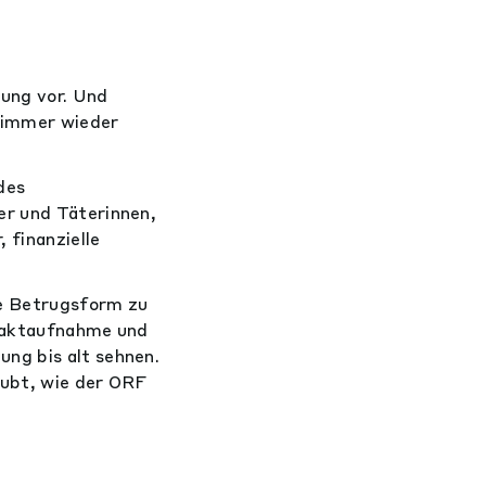
hung vor. Und
n immer wieder
des
er und Täterinnen,
 finanzielle
se Betrugsform zu
ntaktaufnahme und
ng bis alt sehnen.
aubt, wie der ORF