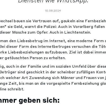
Diensten wie WhatsApp.
10.08.2024
echsel bauen sie Vertrauen auf, gaukeln eine Fernbezie
n“ sie Geld, warnt die Polizei: Auch in Vorarlberg falle
dieser Masche zum Opfer. Auch in Liechtenstein.
man den Liebesbetrug im Internet, eine moderne Form 
Bei dieser Form des Internetbetruges versuchen die Tät
rke Liebesbeziehungen aufzubauen. Ziel ist dabei immer,
r getäuschten Person zu erhalten.
tig, auch in der Familie und im sozialen Umfeld über die
Betrüger sind geschickt in der scheinbar zufälligen Ko
ch welcher Art Zuwendung sich Männer und Frauen von ju
 lange Zeit, bis man an die vorgespielte Fernbeziehung gl
ine schreibt.
mer geben sich: