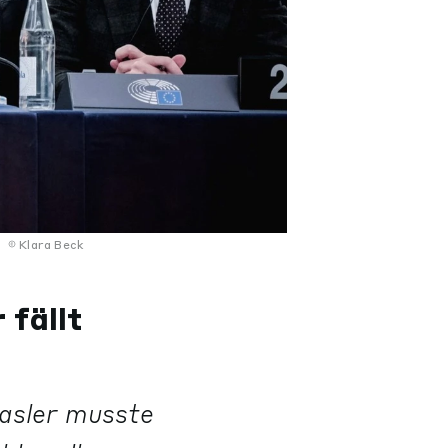
.
Klara Beck
 fällt
Hasler musste