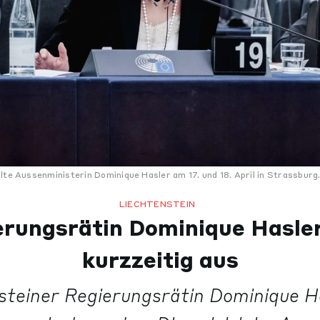
lte Aussenministerin Dominique Hasler am 17. und 18. April in Strassburg
LIECHTENSTEIN
rungsrätin Dominique Hasler
kurzzeitig aus
steiner Regierungsrätin Dominique 