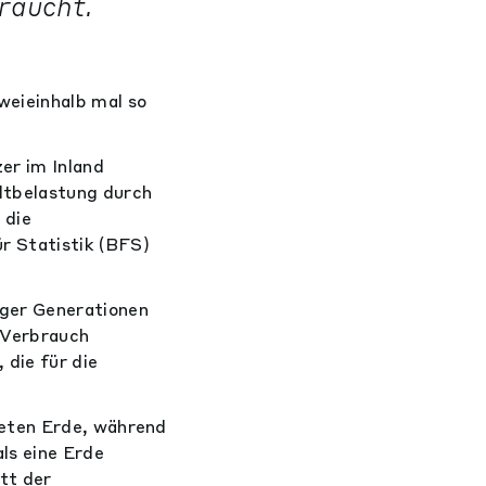
raucht.
weieinhalb mal so
er im Inland
ltbelastung durch
 die
r Statistik (BFS)
iger Generationen
 Verbrauch
 die für die
neten Erde, während
ls eine Erde
tt der