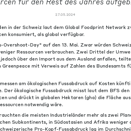
rcen für den Rest des Jahres aufgeb
27.05.2024
en in der Schweiz laut dem Global Foodprint Network z
en konsumiert, als global verfügbar.
s-Overshoot-Day" auf den 13. Mai. Zwar würden Schweiz
weniger Ressourcen verbrauchen. Zwei Drittel der Umwe
jedoch über den Import aus dem Ausland anfallen, teilte
 Greenpeace mit Verweis auf Zahlen des Bundesamts fü
emessen am ökologischen Fussabdruck auf Kosten künft
le. Der ökologische Fussabdruck misst laut dem BFS den
en und drückt in globalen Hektaren (gha) die Fläche aus,
Ressourcen notwendig wäre.
auchten die meisten Industrieländer mehr als zwei Pla
schen Subkontinents, in Südostasien und Afrika weniger a
schweizerische Pro-Kopf-Fussabdruck lag im Durchschni