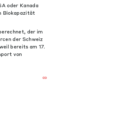
USA oder Kanada
n Biokapazität
erechnet, der im
urcen der Schweiz
eil bereits am 17.
mport von