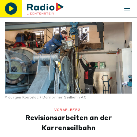
Jürgen Kostelac / Dornbirner Seilbahn AG
VORARLBERG
Revisionsarbeiten an der
Karrenseilbahn