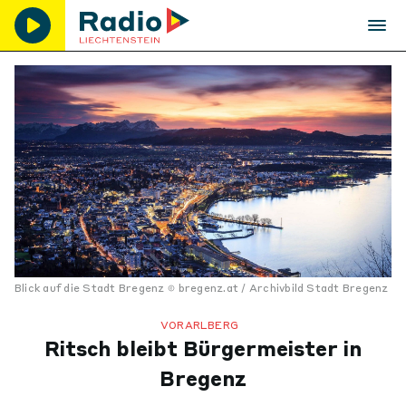
Blick auf die Stadt Bregenz
bregenz.at / Archivbild Stadt Bregenz
VORARLBERG
Ritsch bleibt Bürgermeister in
Bregenz