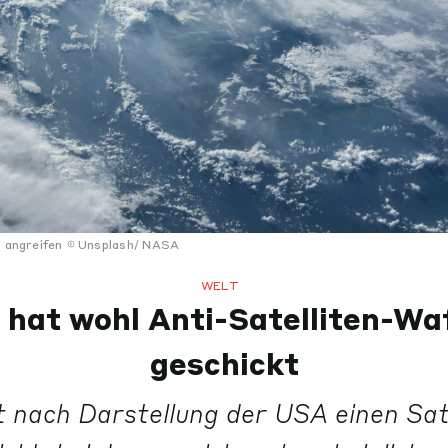
n angreifen
Unsplash/ NASA
WELT
hat wohl Anti-Satelliten-Waf
geschickt
 nach Darstellung der USA einen Satel