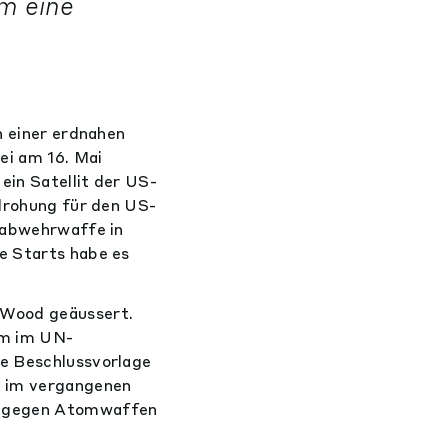
um eine
n einer erdnahen
i am 16. Mai
ein Satellit der US-
edrohung für den US-
umabwehrwaffe in
e Starts habe es
 Wood geäussert.
um im UN-
ie Beschlussvorlage
r im vergangenen
en gegen Atomwaffen