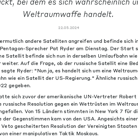
ckt, bei dem es sich wahrscheinlich 
Weltraumwaffe handelt.
22.05.2024
vermutlich andere Satelliten angreifen und befinde sich i
Pentagon-Sprecher Pat Ryder am Dienstag. Der Start se
he Satellit befinde sich nun in derselben Umlaufbahn wie 
 weiter. Auf die Frage, ob der russische Satellit eine B
e, sagte Ryder: "Nun ja, es handelt sich um eine Weltra
n wie ein Satellit der US-Regierung." Ähnliche russisch
022 gegeben.
hatte sich zuvor der amerikanische UN-Vertreter Robert
 russische Resolution gegen ein Wettrüsten im Weltra
hgefallen. Von 15 Ländern stimmten in New York 7 für d
ne der Gegenstimmen kam von den USA. Angesichts eine
 Veto gescheiterten Resolution der Vereinigten Staat
von einer manipulativen Taktik Moskaus.