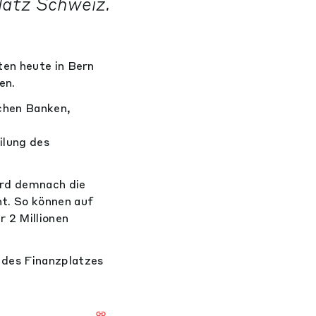
latz Schweiz.
ten heute in Bern
en.
chen Banken,
ilung des
ird demnach die
t. So können auf
 2 Millionen
 des Finanzplatzes