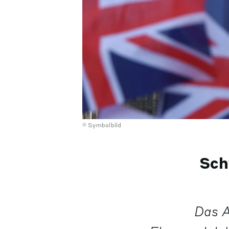
Symbolbild
Sch
Das A