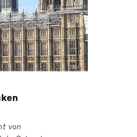
cken
ht von