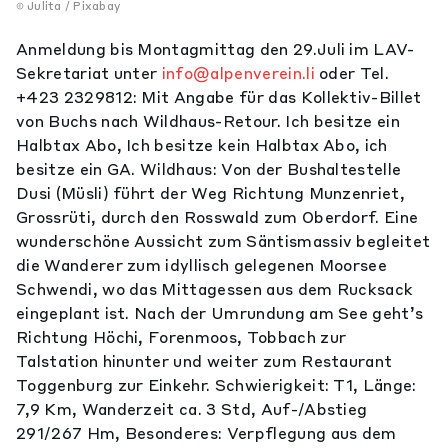
Julita / Pixabay
Anmeldung bis Montagmittag den 29.Juli im LAV-
Sekretariat unter
info@alpenverein.li
oder Tel.
+423 2329812: Mit Angabe für das Kollektiv-Billet
von Buchs nach Wildhaus-Retour. Ich besitze ein
Halbtax Abo, Ich besitze kein Halbtax Abo, ich
besitze ein GA. Wildhaus: Von der Bushaltestelle
Dusi (Müsli) führt der Weg Richtung Munzenriet,
Grossrüti, durch den Rosswald zum Oberdorf. Eine
wunderschöne Aussicht zum Säntismassiv begleitet
die Wanderer zum idyllisch gelegenen Moorsee
Schwendi, wo das Mittagessen aus dem Rucksack
eingeplant ist. Nach der Umrundung am See geht’s
Richtung Höchi, Forenmoos, Tobbach zur
Talstation hinunter und weiter zum Restaurant
Toggenburg zur Einkehr. Schwierigkeit: T1, Länge:
7,9 Km, Wanderzeit ca. 3 Std, Auf-/Abstieg
291/267 Hm, Besonderes: Verpflegung aus dem