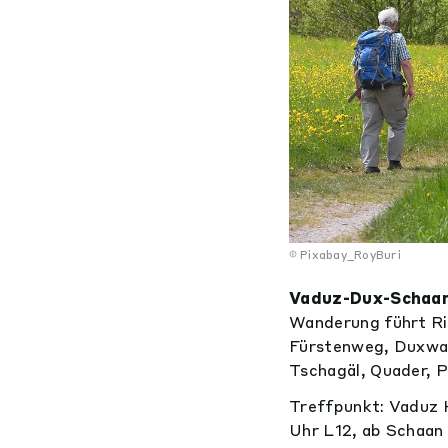
Pixabay_RoyBuri
Vaduz-Dux-Schaan
Wanderung führt Ric
Fürstenweg, Duxwald
Tschagäl, Quader, P
Treffpunkt: Vaduz H
Uhr L12, ab Schaan 