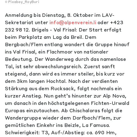
Pixabay_RoyBuri
Anmeldung bis Dienstag, 8. Oktober im LAV-
Sekretariat unter
info@alpenverein.li
oder +423
232 98 12. Brigels - Val Frisal: Der Start erfolgt
beim Parkplatz am Lag da Breil. Dem
Bergbach/Flem entlang wandert die Gruppe hinauf
ins Val Frisal, ein Flachmoor von nationaler
Bedeutung. Der Wanderweg durch das namenlose
Tal, ist sehr abwechslungsreich. Zuerst sanft
steigend, dann wird es immer steiler, bis kurz vor
dem 3km langen Hochtal. Nach der verdienten
Stärkung aus dem Rucksack, folgt nochmals ein
kurzer Anstieg. Nun geht’s hinunter zur Alp Nova,
um danach in den höchstgelegenen Fichten-Urwald
Europas einzutauchen. Ab Chischaloras folgt die
Wandergruppe wieder dem Dorfbach/Flem, zur
gemütlichen Einkehr ins Beizle, La Famusa.
Schwierigkeit: T3, Auf-/Abstieg: ca. 690 Hm,