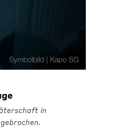
age
äterschaft in
ngebrochen.