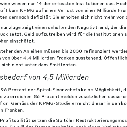
inn wiesen nur 14 der erfassten Institutionen aus. Hoc
aft kam KPMG auf einen Verlust von einer Milliarde Fra
eten demnach defizitär. Sie erholten sich nicht mehr von 
Finanzlage zeigt einen anhaltenden Negativtrend, der di
ck setzt. Geld aufzutreiben wird für die Institutionen s
öher einschätzt.
stehenden Anleihen müssen bis 2030 refinanziert werde
n von über 4,4 Milliarden Franken ausstehend. Öffentlich
 sich nicht unter dem Emittenten.
sbedarf von 4,5 Milliarden
 96 Prozent der Spital-Finanzchefs keine Möglichkeit, di
 zu erreichen. 86 Prozent melden zusätzlichen aussero
f an. Gemäss der KPMG-Studie erreicht dieser in den 
en Franken.
Profitabilität setzen die Spitäler Restrukturierungsma
n. So will das Berner Inselspital nach einem Verlust von