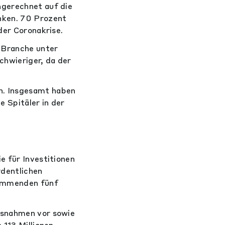
hgerechnet auf die
nken. 70 Prozent
der Coronakrise.
e Branche unter
chwieriger, da der
n. Insgesamt haben
e Spitäler in der
e für Investitionen
rdentlichen
kommenden fünf
ssnahmen vor sowie
 113 Millionen