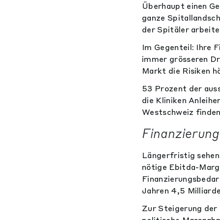
Überhaupt einen Gew
ganze Spitallandsch
der Spitäler arbeit
Im Gegenteil: Ihre 
immer grösseren Dru
Markt die Risiken h
53 Prozent der aus
die Kliniken Anleihe
Westschweiz finden
Finanzierung
Längerfristig sehen
nötige Ebitda-Marge
Finanzierungsbedar
Jahren 4,5 Milliard
Zur Steigerung der 
politische Massnahme