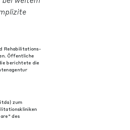
l bei weitem
mplizite
d Rehabilitations-
en. Öffentliche
ie berichtete die
chtenagentur
bitda) zum
litationskliniken
care" des