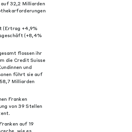
auf 32,2 Milliarden
othekarforderungen
t (Ertrag +4,9%
lsgeschäft (+8,4%
gesamt flossen ihr
um die Credit Suisse
Kundinnen und
onen führt sie auf
58,7 Milliarden
onen Franken
ung von 39 Stellen
zent.
Franken auf 19
reche, wie es