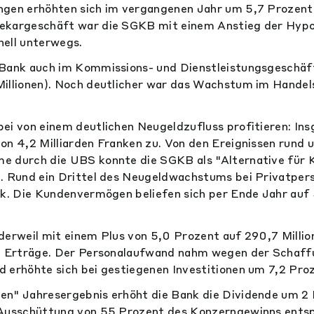
gen erhöhten sich im vergangenen Jahr um 5,7 Prozent 
ekargeschäft war die SGKB mit einem Anstieg der Hyp
nell unterwegs.
 Bank auch im Kommissions- und Dienstleistungsgeschäf
Millionen). Noch deutlicher war das Wachstum im Hande
ei von einem deutlichen Neugeldzufluss profitieren: Ins
on 4,2 Milliarden Franken zu. Von den Ereignissen rund 
e durch die UBS konnte die SGKB als "Alternative für 
. Rund ein Drittel des Neugeldwachstums bei Privatpers
ck. Die Kundenvermögen beliefen sich per Ende Jahr auf 
derweil mit einem Plus von 5,0 Prozent auf 290,7 Milli
ie Erträge. Der Personalaufwand nahm wegen der Schaff
 erhöhte sich bei gestiegenen Investitionen um 7,2 Pro
en" Jahresergebnis erhöht die Bank die Dividende um 2 
 Ausschüttung von 55 Prozent des Konzerngewinns entsp