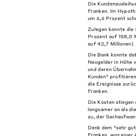
Die Kundenausleihun
Franken. Im Hypoth
um 6,6 Prozent sch
Zulegen konnte die
Prozent auf 158,0 
auf 42,7 Millionen).
Die Bank konnte dab
Neugelder in Höhe v
und deren Übernahm
Kunden" profitieren
die Ereignisse zurü
Franken.
Die Kosten stiegen 
langsamer an als d
zu, der Sachaufwand
Dank dem "sehr gut
Franken, was einer