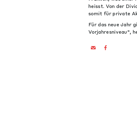
heisst. Von der Div
somit für private A
Für das neue Jahr g
Vorjahresniveau", he