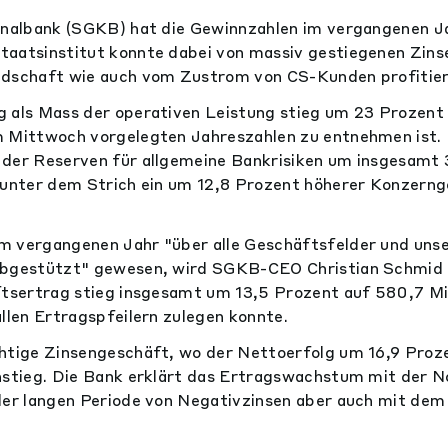
onalbank (SGKB) hat die Gewinnzahlen im vergangenen Ja
taatsinstitut konnte dabei von massiv gestiegenen Zins
ndschaft wie auch vom Zustrom von CS-Kunden profitier
 als Mass der operativen Leistung stieg um 23 Prozent 
 Mittwoch vorgelegten Jahreszahlen zu entnehmen ist. 
der Reserven für allgemeine Bankrisiken um insgesamt 
 unter dem Strich ein um 12,8 Prozent höherer Konzern
m vergangenen Jahr "über alle Geschäftsfelder und uns
abgestützt" gewesen, wird SGKB-CEO Christian Schmid i
ftsertrag stieg insgesamt um 13,5 Prozent auf 580,7 Mi
allen Ertragspfeilern zulegen konnte.
chtige Zinsengeschäft, wo der Nettoerfolg um 16,9 Proz
nstieg. Die Bank erklärt das Ertragswachstum mit der N
 der langen Periode von Negativzinsen aber auch mit d