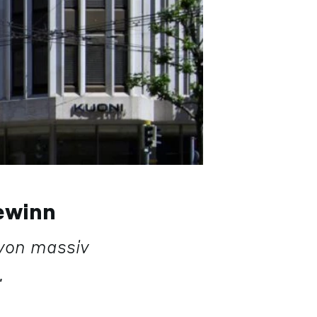
ewinn
von massiv
.