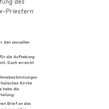
ffung des
Ex-Priestern
r den sexuellen
für die Aufhebung
mit. Doch erreicht
snahmebestimmungen
tholischen Kirche
s habe die
teilung.
nen Brief an das