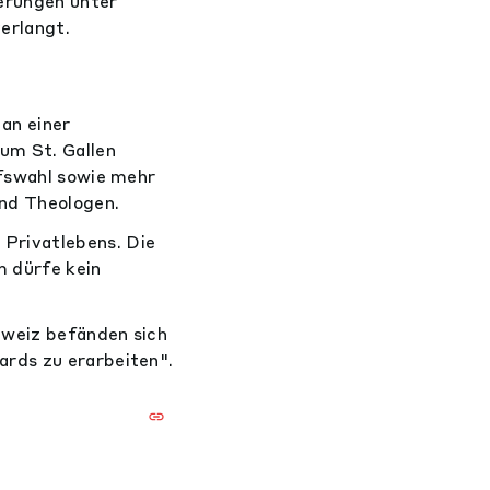
erungen unter
erlangt.
an einer
um St. Gallen
ofswahl sowie mehr
nd Theologen.
Privatlebens. Die
m dürfe kein
hweiz befänden sich
ards zu erarbeiten".