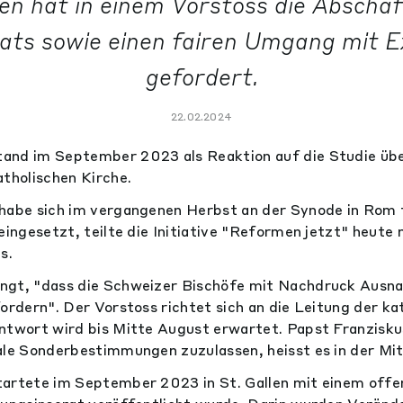
en hat in einem Vorstoss die Abscha
bats sowie einen fairen Umgang mit 
gefordert.
22.02.2024
and im September 2023 als Reaktion auf die Studie übe
atholischen Kirche.
 habe sich im vergangenen Herbst an der Synode in Rom 
eingesetzt, teilte die Initiative "Reformen jetzt" heute 
s.
angt, "dass die Schweizer Bischöfe mit Nachdruck Au
fordern". Der Vorstoss richtet sich an die Leitung der ka
ntwort wird bis Mitte August erwartet. Papst Franzisku
ale Sonderbestimmungen zuzulassen, heisst es in der Mit
artete im September 2023 in St. Gallen mit einem offe