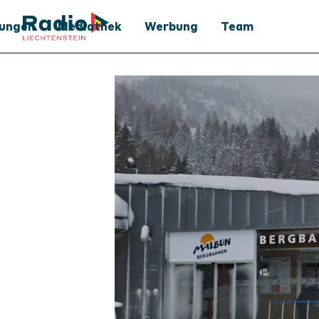
tungen
Mediathek
Werbung
Team
Mediathek
Werbung
Podcast
Medienpartner
Archiv