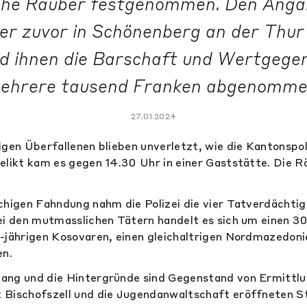
he Räuber festgenommen. Den Anga
ier zuvor in Schönenberg an der Thu
d ihnen die Barschaft und Wertgege
ehrere tausend Franken abgenomme
27.01.2024
igen Überfallenen blieben unverletzt, wie die Kantonsp
elikt kam es gegen 14.30 Uhr in einer Gaststätte. Die 
chigen Fahndung nahm die Polizei die vier Tatverdächtig
ei den mutmasslichen Tätern handelt es sich um einen 30
-jährigen Kosovaren, einen gleichaltrigen Nordmazedoni
en.
ang und die Hintergründe sind Gegenstand von Ermittlu
 Bischofszell und die Jugendanwaltschaft eröffneten S