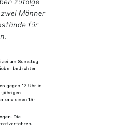
ben zufolge
r zwei Männer
nstände für
n.
olizei am Samstag
Räuber bedrohten
en gegen 17 Uhr in
-jährigen
er und einen 15-
ngen. Die
trafverfahren.