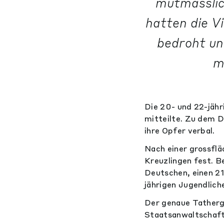
mutmasslic
hatten die V
bedroht un
m
Die 20- und 22-jähr
mitteilte. Zu dem D
ihre Opfer verbal.
Nach einer grossflä
Kreuzlingen fest. B
Deutschen, einen 21
jährigen Jugendlich
Der genaue Tatherg
Staatsanwaltschaft