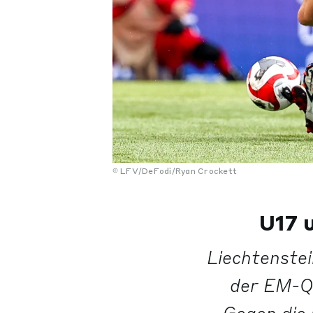
LFV/DeFodi/Ryan Crockett
U17 
Liechtenste
der EM-Qu