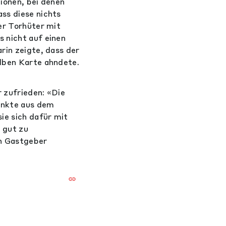
tionen, bei denen
ss diese nichts
der Torhüter mit
s nicht auf einen
rin zeigte, dass der
elben Karte ahndete.
 zufrieden: «Die
unkte aus dem
ie sich dafür mit
 gut zu
en Gastgeber