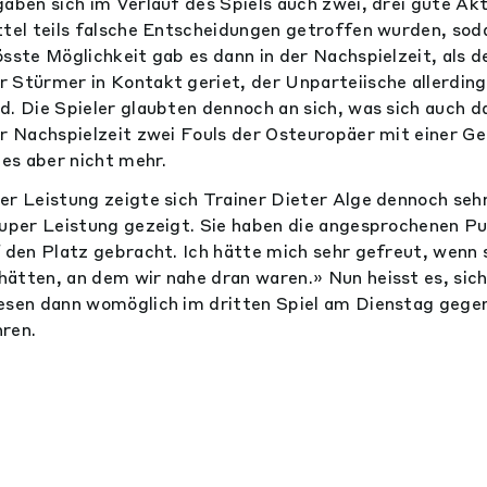
gaben sich im Verlauf des Spiels auch zwei, drei gute Ak
ttel teils falsche Entscheidungen getroffen wurden, soda
össte Möglichkeit gab es dann in der Nachspielzeit, als 
 Stürmer in Kontakt geriet, der Unparteiische allerding
d. Die Spieler glaubten dennoch an sich, was sich auch da
er Nachspielzeit zwei Fouls der Osteuropäer mit einer G
es aber nicht mehr.
er Leistung zeigte sich Trainer Dieter Alge dennoch sehr
super Leistung gezeigt. Sie haben die angesprochenen P
f den Platz gebracht. Ich hätte mich sehr gefreut, wenn s
ätten, an dem wir nahe dran waren.» Nun heisst es, sich
iesen dann womöglich im dritten Spiel am Dienstag geg
ren.