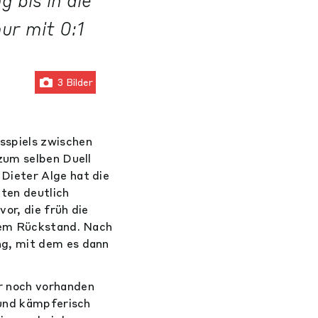
 bis in die
ur mit 0:1
3 Bilder
sspiels zwischen
zum selben Duell
Dieter Alge hat die
ten deutlich
or, die früh die
 dem Rückstand. Nach
ng, mit dem es dann
r noch vorhanden
 und kämpferisch