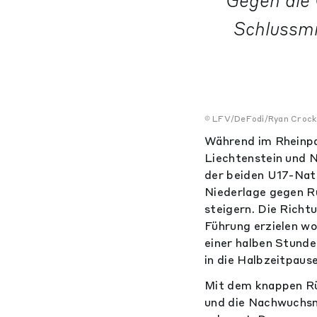
Gegen die 
Schlussmi
LFV/DeFodi/Ryan Crock
Während im Rheinpa
Liechtenstein und N
der beiden U17-Nati
Niederlage gegen Ru
steigern. Die Richt
Führung erzielen wo
einer halben Stund
in die Halbzeitpause
Mit dem knappen Rü
und die Nachwuchsna