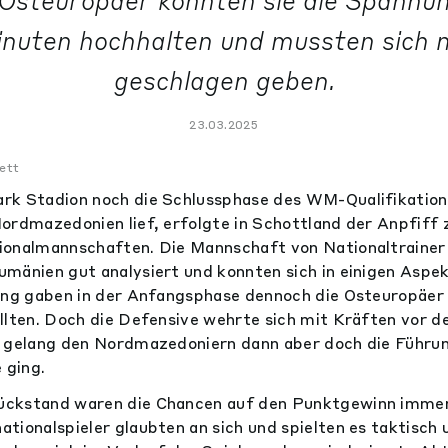
Osteuropäer konnten sie die Spannung
nuten hochhalten und mussten sich n
geschlagen geben.
23.03.2025
ett
rk Stadion noch die Schlussphase des WM-Qualifikation
ordmazedonien lief, erfolgte in Schottland der Anpfiff 
onalmannschaften. Die Mannschaft von Nationaltrainer 
mänien gut analysiert und konnten sich in einigen Aspek
ung gaben in der Anfangsphase dennoch die Osteuropäer v
llten. Doch die Defensive wehrte sich mit Kräften vor
e gelang den Nordmazedoniern dann aber doch die Führu
 ging.
ckstand waren die Chancen auf den Punktgewinn imme
tionalspieler glaubten an sich und spielten es taktisch