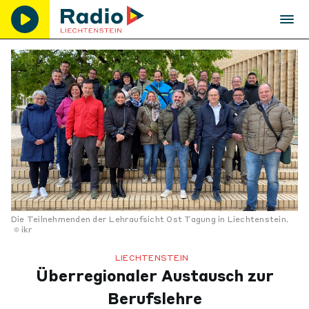
Die Teilnehmenden der Lehraufsicht Ost Tagung in Liechtenstein.
ikr
LIECHTENSTEIN
Überregionaler Austausch zur
Berufslehre