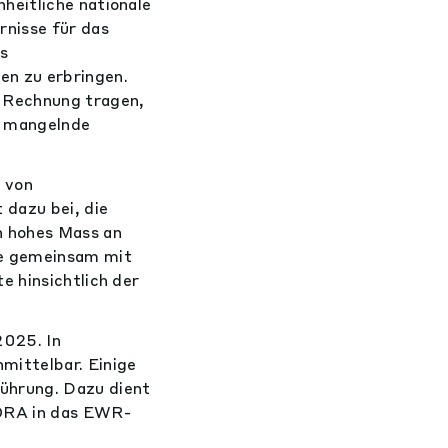
heitliche nationale
rnisse für das
es
en zu erbringen.
e Rechnung tragen,
d mangelnde
 von
 dazu bei, die
n hohes Mass an
e gemeinsam mit
e hinsichtlich der
2025. In
ittelbar. Einige
ührung. Dazu dient
ORA in das EWR-