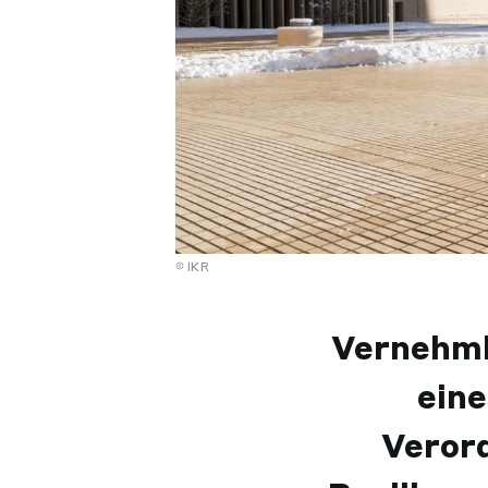
IKR
Vernehml
ein
Verord