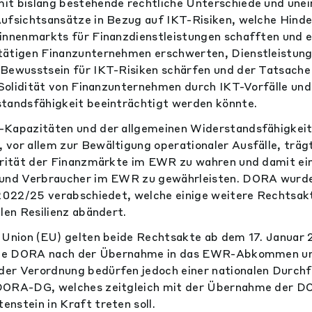
t bislang bestehende rechtliche Unterschiede und unein
ufsichtsansätze in Bezug auf IKT-Risiken, welche Hinde
innenmarkts für Finanzdienstleistungen schafften und 
tätigen Finanzunternehmen erschwerten, Dienstleistung
 Bewusstsein für IKT-Risiken schärfen und der Tatsach
e Solidität von Finanzunternehmen durch IKT-Vorfälle un
standsfähigkeit beeinträchtigt werden könnte.
-Kapazitäten und der allgemeinen Widerstandsfähigkeit
vor allem zur Bewältigung operationaler Ausfälle, trägt
egrität der Finanzmärkte im EWR zu wahren und damit ei
 und Verbraucher im EWR zu gewährleisten. DORA wurd
 2022/25 verabschiedet, welche einige weitere Rechtsakt
len Resilienz abändert.
 Union (EU) gelten beide Rechtsakte ab dem 17. Januar 
 die DORA nach der Übernahme in das EWR-Abkommen unm
er Verordnung bedürfen jedoch einer nationalen Durchf
DORA-DG, welches zeitgleich mit der Übernahme der D
nstein in Kraft treten soll.