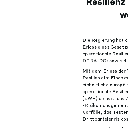
Resilienz
w
Die Regierung hat a
Erlass eines Geset
operationale Resili
DORA-DG) sowie die
Mit dem Erlass der
Resilienz im Finanz
einheitliche europäi
operationale Resil
(EWR) einheitliche
-Risikomanagement,
Vorfälle, das Teste
Drittparteienrisiko