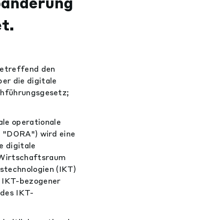
Abänderung
t.
betreffend den
r die digitale
rchführungsgesetz;
le operationale
t; "DORA") wird eine
e digitale
 Wirtschaftsraum
stechnologien (IKT)
g IKT-bezogener
 des IKT-