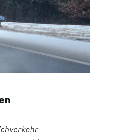
en
ichverkehr