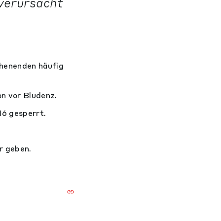
 verursacht
chenenden häufig
n vor Bludenz.
6 gesperrt.
r geben.