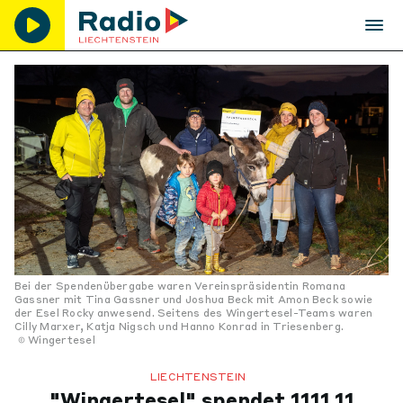
Bei der Spendenübergabe waren Vereinspräsidentin Romana
Gassner mit Tina Gassner und Joshua Beck mit Amon Beck sowie
der Esel Rocky anwesend. Seitens des Wingertesel-Teams waren
Cilly Marxer, Katja Nigsch und Hanno Konrad in Triesenberg.
Wingertesel
LIECHTENSTEIN
"Wingertesel" spendet 1111,11