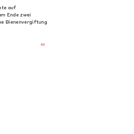
hte auf
 am Ende zwei
ne Bienenvergiftung