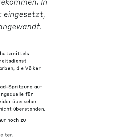
gekommen. In
 eingesetzt,
 angewandt.
chutzmittels
heitsdienst
orben, die Völker
sad-Spritzung auf
ungsquelle für
leider übersehen
nicht überstanden.
ur noch zu
eiter.