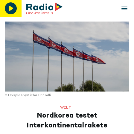
Unsplash/Micha Brändli
WELT
Nordkorea testet
Interkontinentalrakete