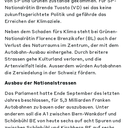
von SP und Grünen zustande gekommen. Für SP-
Nationalrätin Brenda Tuosto (VD) sei das keine
zukunftsgerichtete Politik und gefährde das
Erreichen der Klimaziele.
Neben dem Schaden fürs Klima steht bei Grünen-
Nationalrätin Florence Brenzikofer (BL) auch der
Verlust des Naturraums im Zentrum, der mit dem
Autobahn-Ausbau einhergehe. Durch breitere
Strassen gehe Kulturland verloren, und die
Artenvielfalt leide. Ausserdem würden Autobahnen
die Zersiedelung in der Schweiz fördern.
Ausbau der Nationalstrassen
Das Parlament hatte Ende September des letzten
Jahres beschlossen, für 5,3 Milliarden Franken
Autobahnen zu bauen oder auszubauen. Unter
anderem soll die A1 zwischen Bern-Wankdorf und
Schönbühl BE von heute sechs auf acht Spuren und
zwischen Schönbühl und Kirchberg BE auf sechs