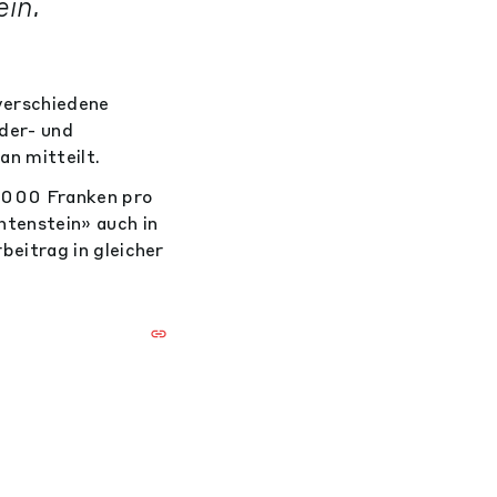
in.
verschiedene
der- und
n mitteilt.
0'000 Franken pro
tenstein» auch in
eitrag in gleicher