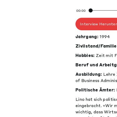
00:00
Interview Herunte
Jahrgang:
1994
Zivilstand/Familie
Hobbies:
Zeit mit 
Beruf und Arbeitg
Ausbildung:
Lehre 
of Business Admini
Politische Ämter:
Lino hat sich politi
eingebracht. «Wir 
wichtig, dass Wirts