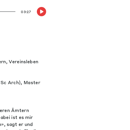
03:27
rn, Vereinsleben
BSc Arch), Master
hreren Ämtern
bei ist es mir
n», sagt er und