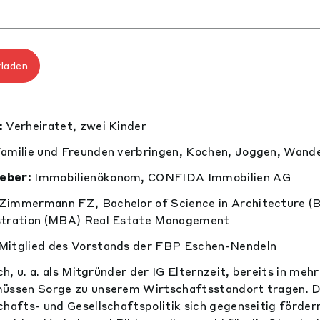
rladen
:
Verheiratet, zwei Kinder
Familie und Freunden verbringen, Kochen, Joggen, Wande
eber:
Immobilienökonom, CONFIDA Immobilien AG
Zimmermann FZ, Bachelor of Science in Architecture (
stration (MBA) Real Estate Management
Mitglied des Vorstands der FBP Eschen-Nendeln
sch, u. a. als Mitgründer der IG Elternzeit, bereits in me
müssen Sorge zu unserem Wirtschaftsstandort tragen. Da
chafts- und Gesellschaftspolitik sich gegenseitig förder