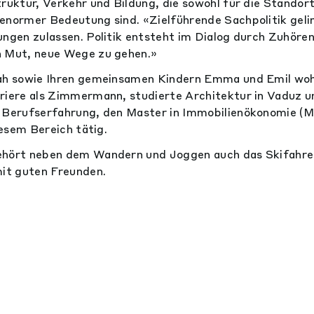
ruktur, Verkehr und Bildung, die sowohl für die Standort
enormer Bedeutung sind. «Zielführende Sachpolitik geli
ungen zulassen. Politik entsteht im Dialog durch Zuhören
n Mut, neue Wege zu gehen.»
rah sowie Ihren gemeinsamen Kindern Emma und Emil woh
riere als Zimmermann, studierte Architektur in Vaduz un
n Berufserfahrung, den Master in Immobilienökonomie 
diesem Bereich tätig.
ehört neben dem Wandern und Joggen auch das Skifahren
mit guten Freunden.