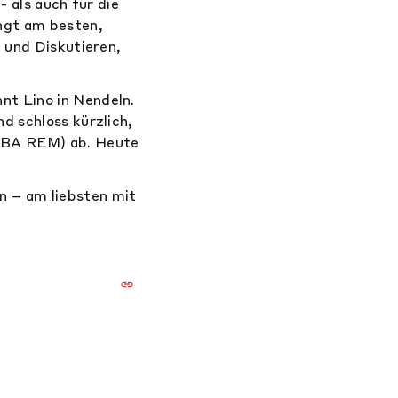
- als auch für die
ngt am besten,
 und Diskutieren,
nt Lino in Nendeln.
d schloss kürzlich,
(MBA REM) ab. Heute
 – am liebsten mit