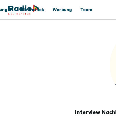
tungen
Mediathek
Werbung
Team
Mediathek
Werbung
Podcast
Medienpartner
Archiv
Interview Nach