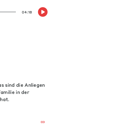
04:18
s sind die Anliegen
amilie in der
hat.