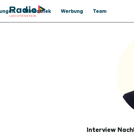
tungen
Mediathek
Werbung
Team
Mediathek
Werbung
Podcast
Medienpartner
Archiv
Interview Nach