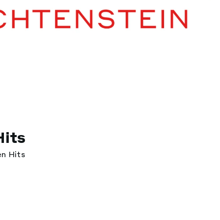
its
en Hits